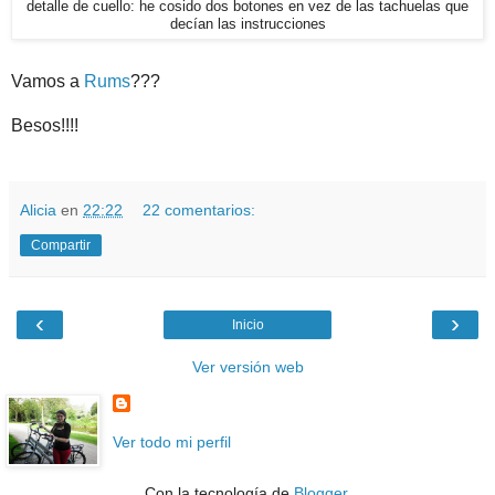
detalle de cuello: he cosido dos botones en vez de las tachuelas que
decían las instrucciones
Vamos a
Rums
???
Besos!!!!
Alicia
en
22:22
22 comentarios:
Compartir
‹
›
Inicio
Ver versión web
Ver todo mi perfil
Con la tecnología de
Blogger
.