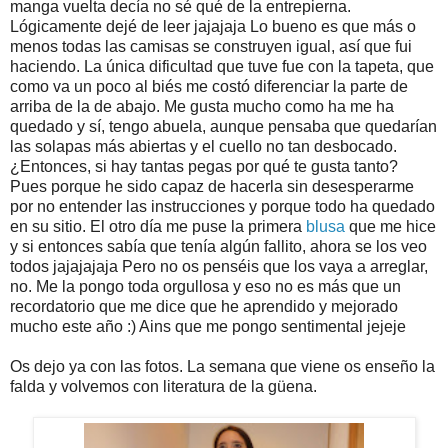
manga vuelta decía no sé qué de la entrepierna.
Lógicamente dejé de leer jajajaja Lo bueno es que más o
menos todas las camisas se construyen igual, así que fui
haciendo. La única dificultad que tuve fue con la tapeta, que
como va un poco al biés me costó diferenciar la parte de
arriba de la de abajo. Me gusta mucho como ha me ha
quedado y sí, tengo abuela, aunque pensaba que quedarían
las solapas más abiertas y el cuello no tan desbocado.
¿Entonces, si hay tantas pegas por qué te gusta tanto?
Pues porque he sido capaz de hacerla sin desesperarme
por no entender las instrucciones y porque todo ha quedado
en su sitio. El otro día me puse la primera
blusa
que me hice
y si entonces sabía que tenía algún fallito, ahora se los veo
todos jajajajaja Pero no os penséis que los vaya a arreglar,
no. Me la pongo toda orgullosa y eso no es más que un
recordatorio que me dice que he aprendido y mejorado
mucho este año :) Ains que me pongo sentimental jejeje
Os dejo ya con las fotos. La semana que viene os enseño la
falda y volvemos con literatura de la güena.