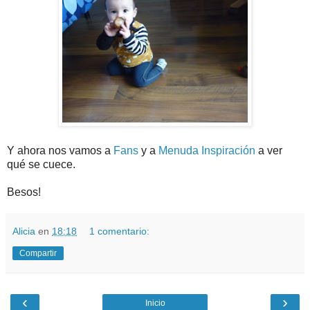
Y ahora nos vamos a
Fans
y a
Menuda Inspiración
a ver
qué se cuece.
Besos!
Alicia
en
18:18
1 comentario:
Compartir
‹
›
Inicio