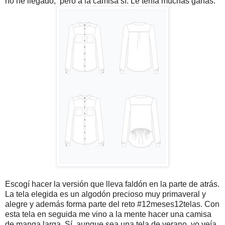
no he llegado, pero a la camisa sí. Le tenía muchas ganas.
Escogí hacer la versión que lleva faldón en la parte de atrás.
La tela elegida es un algodón precioso muy primaveral y
alegre y además forma parte del reto #12meses12telas. Con
esta tela en seguida me vino a la mente hacer una camisa
de manga larga. Sí, aunque sea una tela de verano, yo veía