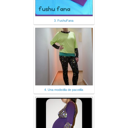
3. FushuFana
4. Una modistilla de pacotilla