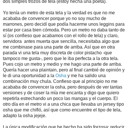
dos simples trozos de tela (estoy hecha una poeta).
Yo tenía un metro de esta tela y la verdad es que no me
acababa de convencer porque yo no soy mucho de
marrones, pero decidí que podía hacerme unos leggins para
estar por casa bien cómoda. Pero un metro no daba tanto de
sí (os confieso que acabamos con el rollo de tela) y claro,
servidora antes muerta que sencilla, necesitaba algo que
me combinase para una parte de arriba. Así que en otra
parada vi una tela muy discreta de color pistacho -que
tampoco me gusta-, pero que le iba perfecta a la otra tela.
Pues cojo un metro y medio y me hago una parte de arriba.
Quería hacer una plaintain, pero al final cambié de opinión y
le di una oportunidad a la
Osha
y me ha salido una
combinación muy chula. Confieso que al principio no me
acababa de convencer la osha, pero después de ver tantas
versiones y de coser la mía me encanta y digo que quiero
repetirla estrechando un poco las mangas y el cuerpo. El
otro día en el metro vi a una chica que llevaba un jersey tipo
osha que me chifló, así que como encuentre el tipo de tela,
adapto la osha jejeje.
La única modificación que he hecho ha sido forzosa: reducir