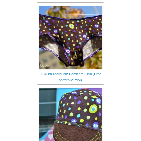
11. kuka and bubu: Camiseta Estiu (Free
pattern MRdM)