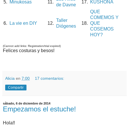
5.
Minukosas
11.
17.
KUSHONA
de Davne
QUE
COMEMOS Y
Taller
6.
La vie en DIY
12.
18.
QUE
Diógenes
COSEMOS
HOY?
(Cannot add links: Registration/trial expired)
Felices costuras y besos!
Alicia
en
7:00
17 comentarios:
Compartir
sábado, 6 de diciembre de 2014
Empezamos el estuche!
Hola!!