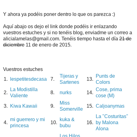
Y ahora ya podéis poner dentro lo que os parezca :)
Aquí abajo os dejo el link donde podéis ir enlazando
vuestros estuches y si no tenéis blog, enviadme un correo a
alicialamelas@gmail.com. Tenéis tiempo hasta el día
21 de
diciembre
11 de enero de 2015.
Vuestros estuches
Tijeras y
Punts de
1.
lespetitesdecasa
7.
13.
Sartenes
Colors
La Modistilla
Cose, prima
2.
8.
nurks
14.
Valiente
cose (M)
Miss
3.
Kiwa Kawaii
9.
15.
Caljoanymas
Somerville
La "Costuritas"
mi guerrero y mi
kuka &
4.
10.
16.
by Malona
princesa
bubu
Alona
Los Hilos