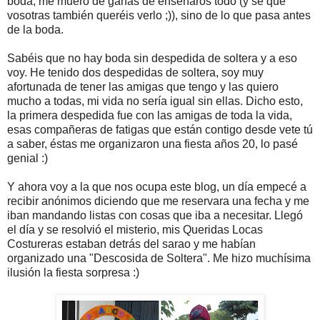
boda, me muero de ganas de enseñaros todo (y sé que
vosotras también queréis verlo ;)), sino de lo que pasa antes
de la boda.
Sabéis que no hay boda sin despedida de soltera y a eso
voy. He tenido dos despedidas de soltera, soy muy
afortunada de tener las amigas que tengo y las quiero
mucho a todas, mi vida no sería igual sin ellas. Dicho esto,
la primera despedida fue con las amigas de toda la vida,
esas compañeras de fatigas que están contigo desde vete tú
a saber, éstas me organizaron una fiesta años 20, lo pasé
genial :)
Y ahora voy a la que nos ocupa este blog, un día empecé a
recibir anónimos diciendo que me reservara una fecha y me
iban mandando listas con cosas que iba a necesitar. Llegó
el día y se resolvió el misterio, mis Queridas Locas
Costureras estaban detrás del sarao y me habían
organizado una "Descosida de Soltera". Me hizo muchísima
ilusión la fiesta sorpresa :)