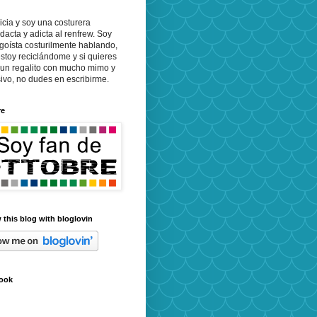
icia y soy una costurera
dacta y adicta al renfrew. Soy
goísta costurilmente hablando,
stoy reciclándome y si quieres
 un regalito con mucho mimo y
ivo, no dudes en escribirme.
re
 this blog with bloglovin
ook