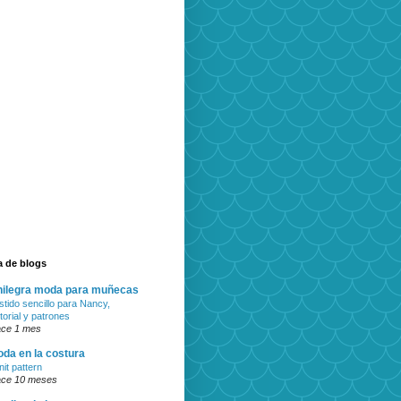
ta de blogs
ilegra moda para muñecas
stido sencillo para Nancy,
torial y patrones
ce 1 mes
da en la costura
nit pattern
ce 10 meses