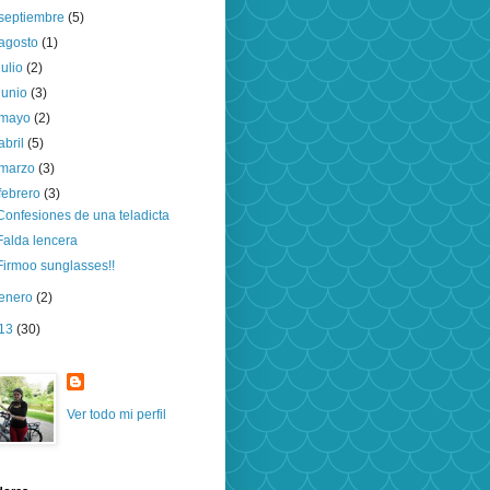
septiembre
(5)
agosto
(1)
julio
(2)
junio
(3)
mayo
(2)
abril
(5)
marzo
(3)
febrero
(3)
Confesiones de una teladicta
Falda lencera
Firmoo sunglasses!!
enero
(2)
13
(30)
Ver todo mi perfil