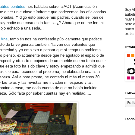
atitos perdidos
nos hablaba sobre la AOT (Acumulación
Soy Al
ne a ser un curioso síndrome que padecemos las aficionadas
autodi
icionadas. Y digo esto porque mis padres, cuando se iban de
muy e
 hay nadie que cosa en la familia ¿? Ahora que no me lee mi
pero e
 ojo echado a una seda...
hacer
exclus
e
Ana
, también nos ha confesado públicamente que padece
to de la vergüenza también. Ya van dos valientes que
Ottob
ermedad y yo empiezo a pensar que sí tengo un problema.
lo pienso, exactamente desde que he agotado el espacio de
Expedit y otros tres cajones de un mueble que no tenía que ir
que esta foto ha sido clave y estoy empezando a admitir que
rcicio para reconocer el problema, he elaborado una lista
cabeza. Así a bote pronto, he contado ni más ni menos 30.
las telas y las revistas me invaden mi espacio vital.
camino a casa, me dado cuenta de que no había incluido
za. Sólo falta por saber cuántas hay en realidad.....
Follow
Faceb