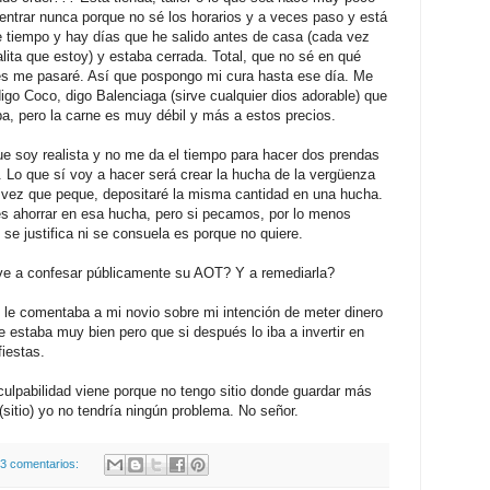
entrar nunca porque no sé los horarios y a veces paso y está
de tiempo y hay días que he salido antes de casa (cada vez
ita que estoy) y estaba cerrada. Total, que no sé en qué
es me pasaré. Así que pospongo mi cura hasta ese día. Me
igo Coco, digo Balenciaga (sirve cualquier dios adorable) que
a, pero la carne es muy débil y más a estos precios.
ue soy realista y no me da el tiempo para hacer dos prendas
Lo que sí voy a hacer será crear la hucha de la vergüenza
vez que peque, depositaré la misma cantidad en una hucha.
s ahorrar en esa hucha, pero si pecamos, por lo menos
se justifica ni se consuela es porque no quiere.
ve a confesar públicamente su AOT? Y a remediarla?
le comentaba a mi novio sobre mi intención de meter dinero
 estaba muy bien pero que si después lo iba a invertir en
fiestas.
culpabilidad viene porque no tengo sitio donde guardar más
(sitio) yo no tendría ningún problema. No señor.
3 comentarios: