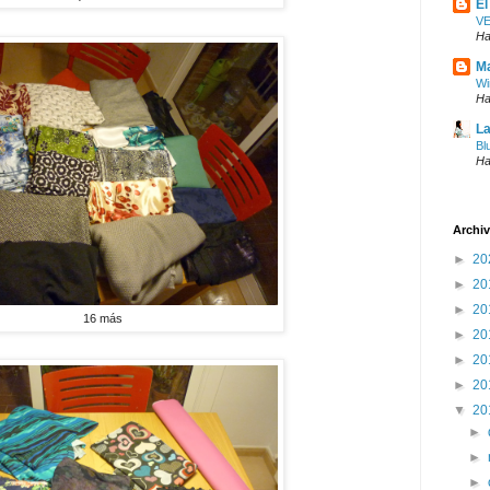
El
V
Ha
Ma
Wi
Ha
La
Bl
Ha
Archiv
►
20
►
20
►
20
16 más
►
20
►
20
►
20
▼
20
►
►
►