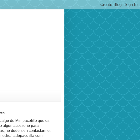
cto
s algo de Minipacotillo que os
o algún accesorio para
as, no dudéis en contactarme:
odistilladepacotilla.com