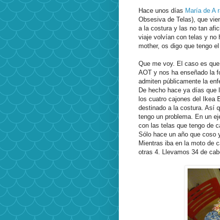
Hace unos días
María de A r
Obsesiva de Telas), que vie
a la costura y las no tan af
viaje volvían con telas y no
mother, os digo que tengo el
Que me voy. El caso es qu
AOT y nos ha enseñado la fo
admiten públicamente la enf
De hecho hace ya días que 
los cuatro cajones del Ikea 
destinado a la costura. Así 
tengo un problema. En un eje
con las telas que tengo de 
Sólo hace un año que coso y 
Mientras iba en la moto de 
otras 4. Llevamos 34 de cabe