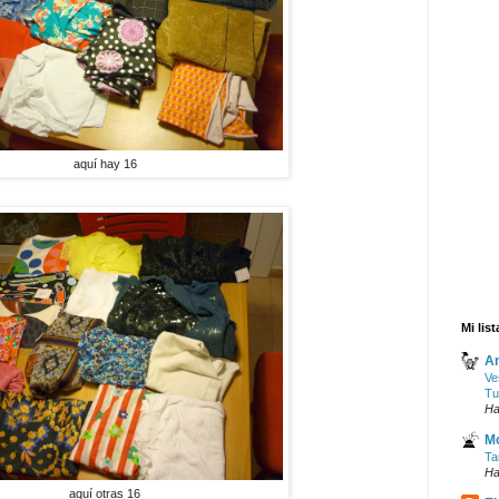
aquí hay 16
Mi lis
An
Ve
Tu
Ha
Mo
Ta
Ha
aquí otras 16