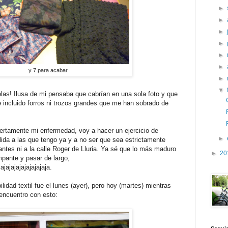
►
►
►
►
►
►
y 7 para acabar
►
▼
telas! Ilusa de mi pensaba que cabrían en una sola foto y que
incluido forros ni trozos grandes que me han sobrado de
ertamente mi enfermedad, voy a hacer un ejercicio de
►
ida a las que tengo ya y a no ser que sea estrictamente
cantes ni a la calle Roger de Lluria. Ya sé que lo más maduro
►
20
ampante y pasar de largo,
jajajajajajajajajaja.
lidad textil fue el lunes (ayer), pero hoy (martes) mientras
 encuentro con esto: