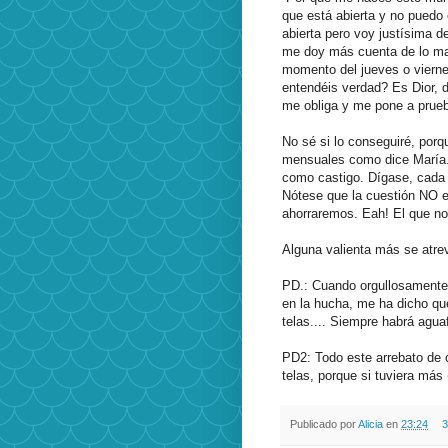
que está abierta y no puedo 
abierta pero voy justísima 
me doy más cuenta de lo mal
momento del jueves o viern
entendéis verdad? Es Dior, d
me obliga y me pone a prueb
No sé si lo conseguiré, porq
mensuales como dice María. 
como castigo. Dígase, cada 
Nótese que la cuestión NO e
ahorraremos. Eah! El que no 
Alguna valienta más se atre
PD.: Cuando orgullosamente 
en la hucha, me ha dicho que
telas.... Siempre habrá agua
PD2: Todo este arrebato de 
telas, porque si tuviera más 
Publicado por
Alicia
en
23:24
3