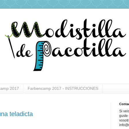
camp 2017
Farbencamp 2017 - INSTRUCCIONES
Conta
Si vei
na teladicta
guste 
vosotr
info@m