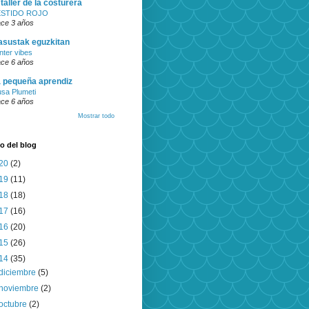
 taller de la costurera
ESTIDO ROJO
ce 3 años
sustak eguzkitan
nter vibes
ce 6 años
 pequeña aprendiz
usa Plumeti
ce 6 años
Mostrar todo
o del blog
20
(2)
19
(11)
18
(18)
17
(16)
16
(20)
15
(26)
14
(35)
diciembre
(5)
noviembre
(2)
octubre
(2)