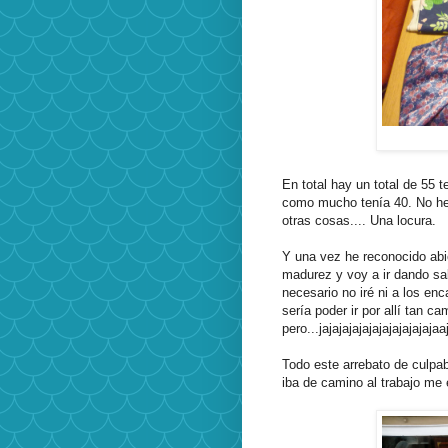
En total hay un total de 55 
como mucho tenía 40. No he 
otras cosas.... Una locura.
Y una vez he reconocido abi
madurez y voy a ir dando sal
necesario no iré ni a los en
sería poder ir por allí tan c
pero...jajajajajajajajajajajajaa
Todo este arrebato de culpabi
iba de camino al trabajo me