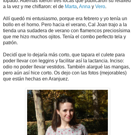
topado. Además fueron tres locas que publicaron su relaxed
a la vez y me chiflaron: el de
Marta
,
Anna
y
Vero
.
Allí quedó mi entusiasmo, porque era febrero y yo tenía un
bollo en el horno. Pero hacia el verano, Cal Joan trajo a la
tienda una sudadera de verano con flamencos preciosísima
que me hizo muchos ojitos. Tenía el combo perfecto tela y
patrón.
Decidí que lo dejaría más corto, que tapara el culete para
poder llevar con leggins y facilitar así la lactancia. Inciso:
odio no poder llevar vestidos. También alargué las mangas,
pero aún así hice corto. Os dejo con las fotos (mejorables)
que están hechas en Aranjuez.