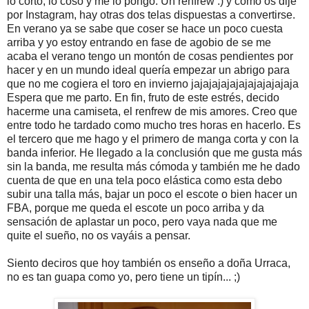
lo corto, lo coso y me lo pongo. Un renfrew :) y como os dije
por Instagram, hay otras dos telas dispuestas a convertirse.
En verano ya se sabe que coser se hace un poco cuesta
arriba y yo estoy entrando en fase de agobio de se me
acaba el verano tengo un montón de cosas pendientes por
hacer y en un mundo ideal quería empezar un abrigo para
que no me cogiera el toro en invierno jajajajajajajajajajajaja
Espera que me parto. En fin, fruto de este estrés, decido
hacerme una camiseta, el renfrew de mis amores. Creo que
entre todo he tardado como mucho tres horas en hacerlo. Es
el tercero que me hago y el primero de manga corta y con la
banda inferior. He llegado a la conclusión que me gusta más
sin la banda, me resulta más cómoda y también me he dado
cuenta de que en una tela poco elástica como esta debo
subir una talla más, bajar un poco el escote o bien hacer un
FBA, porque me queda el escote un poco arriba y da
sensación de aplastar un poco, pero vaya nada que me
quite el sueño, no os vayáis a pensar.
Siento deciros que hoy también os enseño a doña Urraca,
no es tan guapa como yo, pero tiene un tipín... ;)