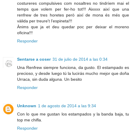
costureres compulsives com nosaltres no tindríem mai el
temps que volem per fer-ho tot!!! Aixxxx així que una
renfrew de tres horetes però així de mona és més que
vàlida per treure't l'espineta!!!
Ànims que ja et deu quedar poc per deixar el moreno
oficina!!!
Responder
Sentarse a coser
31 de julio de 2014 a las 0:34
Una Renfrew siempre funciona, da gusto. El estampado es
precioso, y desde luego tú la lucirás mucho mejor que doña
Urraca, sin duda alguna. Un besito
Responder
Unknown
1 de agosto de 2014 a las 9:34
Con lo que me gustan los estampados y la banda baja, tu
top me chifla.
Responder