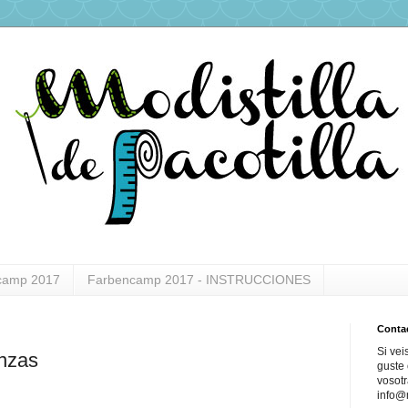
camp 2017
Farbencamp 2017 - INSTRUCCIONES
Conta
Si vei
inzas
guste 
vosotr
info@m