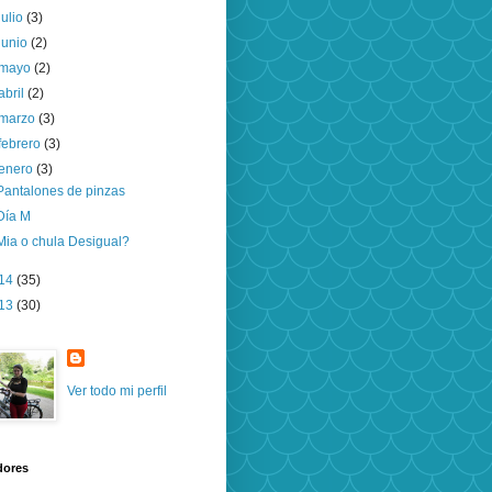
julio
(3)
junio
(2)
mayo
(2)
abril
(2)
marzo
(3)
febrero
(3)
enero
(3)
Pantalones de pinzas
Día M
Mia o chula Desigual?
14
(35)
13
(30)
Ver todo mi perfil
dores