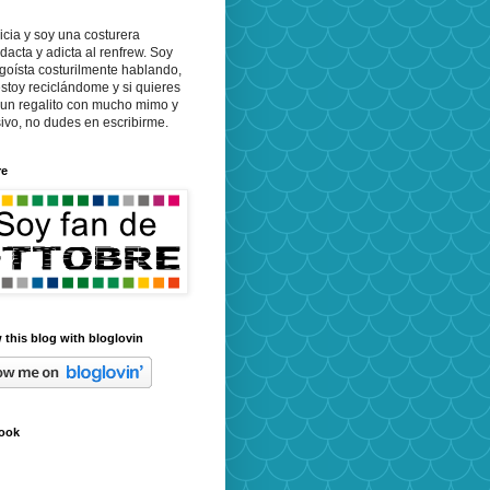
icia y soy una costurera
dacta y adicta al renfrew. Soy
goísta costurilmente hablando,
stoy reciclándome y si quieres
 un regalito con mucho mimo y
ivo, no dudes en escribirme.
re
 this blog with bloglovin
ook