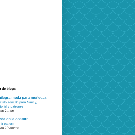
ta de blogs
ilegra moda para muñecas
stido sencillo para Nancy,
torial y patrones
ce 1 mes
da en la costura
nit pattern
ce 10 meses