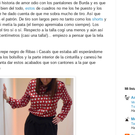
 historia de amor odio con los pantalones de Burda y es que
bien del todo,
estos
de cuadros no me los he puesto y los
e he dado cuenta de que me sobra mucho de tiro. Así que
n el patrón. De tiro son largos pero no tanto como los
shorts
y
si metía la pata (el tiempo apremiaba como siempre). Los
 tiro sí o sí. Respecto a la talla cogí una menos y aún así
entímetros (casi una talla!)... empiezo a pensar que la tela
crepe negro de Ribas i Casals que estaba allí esperándome
los bolsillos y la parte interior de la cinturilla y canesú he
anta dar estos acabados que son cantones a la par que
s
Mi lis
An
Ve
Tu
Ha
Mo
Ta
Ha