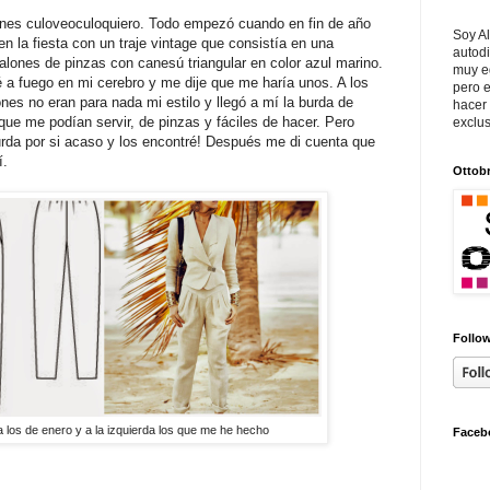
nes culoveoculoquiero. Todo empezó cuando en fin de año
Soy Al
n la fiesta con un traje vintage que consistía en una
autodi
alones de pinzas con canesú triangular en color azul marino.
muy e
é a fuego en mi cerebro y me dije que me haría unos. A los
pero e
es no eran para nada mi estilo y llegó a mí la burda de
hacer
que me podían servir, de pinzas y fáciles de hacer. Pero
exclus
rda por si acaso y los encontré! Después me di cuenta que
í.
Ottob
Follow
a los de enero y a la izquierda los que me he hecho
Faceb