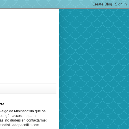
cto
s algo de Minipacotillo que os
o algún accesorio para
as, no dudéis en contactarme:
odistilladepacotilla.com