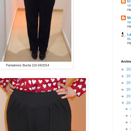
El
V
Ha
Ma
Wi
Ha
La
Bl
Ha
Archiv
Pantalones Burda 110 04/2014
►
20
►
20
►
20
►
20
►
20
▼
20
►
►
►
►