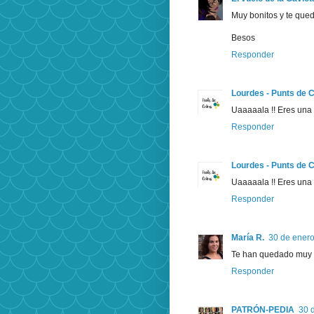
Muy bonitos y te qued
Besos
Responder
Lourdes - Punts de 
Uaaaaala !! Eres una 
Responder
Lourdes - Punts de 
Uaaaaala !! Eres una 
Responder
María R.
30 de enero
Te han quedado muy 
Responder
PATRÓN-PEDIA
30 