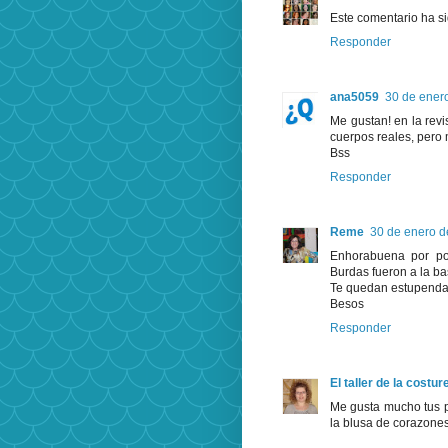
Este comentario ha si
Responder
ana5059
30 de enero
Me gustan! en la rev
cuerpos reales, pero
Bss
Responder
Reme
30 de enero d
Enhorabuena por pod
Burdas fueron a la ba
Te quedan estupendam
Besos
Responder
El taller de la costur
Me gusta mucho tus p
la blusa de corazones