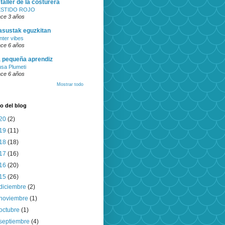
 taller de la costurera
ESTIDO ROJO
ce 3 años
sustak eguzkitan
nter vibes
ce 6 años
 pequeña aprendiz
usa Plumeti
ce 6 años
Mostrar todo
o del blog
20
(2)
19
(11)
18
(18)
17
(16)
16
(20)
15
(26)
diciembre
(2)
noviembre
(1)
octubre
(1)
septiembre
(4)