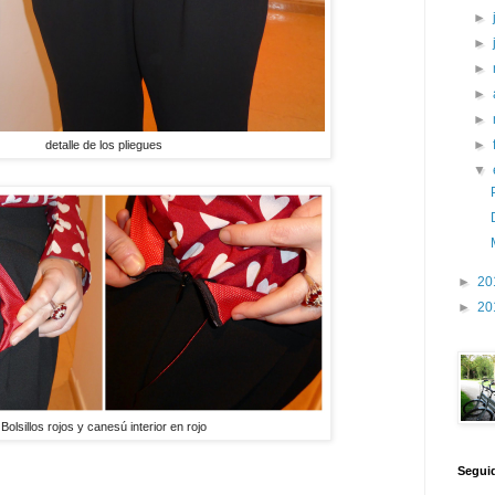
►
►
►
►
►
►
detalle de los pliegues
▼
►
20
►
20
Bolsillos rojos y canesú interior en rojo
Segui