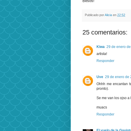
Besos!
Publicado por
Alicia
en
22:52
25 comentarios:
Kiwa
29 de enero de
artista!
Responder
Uve
29 de enero de 
Ohhh me encantan tu
pronto).
Se me van los ojso a 
muacs
Responder
El vuelo de la Gaviot