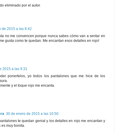
do eliminado por el autor.
 de 2015 a las 8:42
ista no me convencen porque nunca sabes cómo van a sentar en
 me gusta como te quedan. Me encantan esos detalles en rojo!
e 2015 a las 9:31
er ponertelos, yo todos los pantalones que me hice de los
sura.
ente y el toque rojo me encanta.
era
30 de enero de 2015 a las 10:50
antalones te quedan genial y los detalles en rojo me encantan y
 es muy bonita.